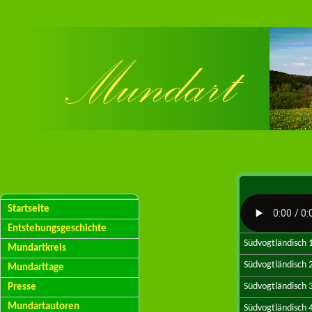
Startseite
Entstehungsgeschichte
Südvogtländisch 
Mundartkreis
Südvogtländisch 
Mundarttage
Südvogtländisch 
Presse
Mundartautoren
Südvogtländisch 